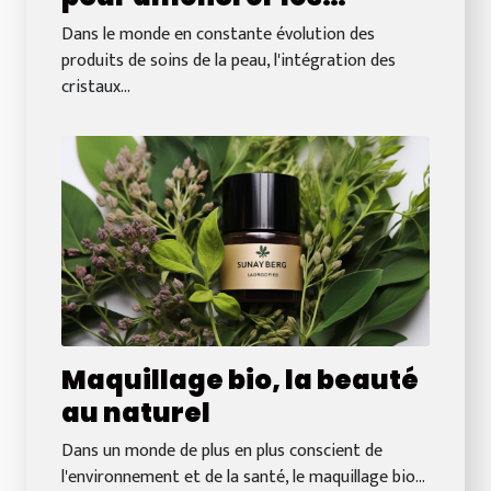
produits de soins de la
Dans le monde en constante évolution des
peau : Démystification et
produits de soins de la peau, l'intégration des
cristaux...
conseils
Maquillage bio, la beauté
au naturel
Dans un monde de plus en plus conscient de
l'environnement et de la santé, le maquillage bio...