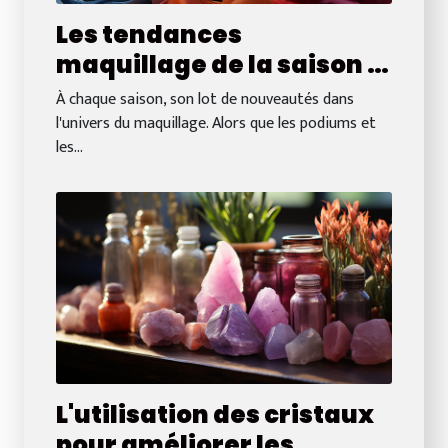
Les tendances
maquillage de la saison :
quelles couleurs et
À chaque saison, son lot de nouveautés dans
techniques choisir ?
l'univers du maquillage. Alors que les podiums et
les...
L'utilisation des cristaux
pour améliorer les