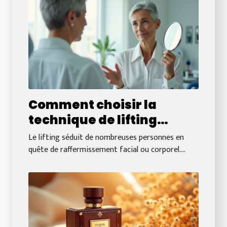
Comment choisir la
technique de lifting
adaptée à vos besoins ?
Le lifting séduit de nombreuses personnes en
quête de raffermissement facial ou corporel....