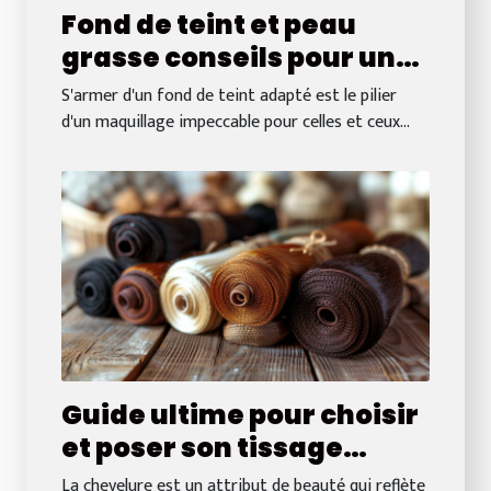
Fond de teint et peau
grasse conseils pour un
maquillage longue tenue
S'armer d'un fond de teint adapté est le pilier
sans brillance
d'un maquillage impeccable pour celles et ceux...
Guide ultime pour choisir
et poser son tissage
brésilien naturel
La chevelure est un attribut de beauté qui reflète