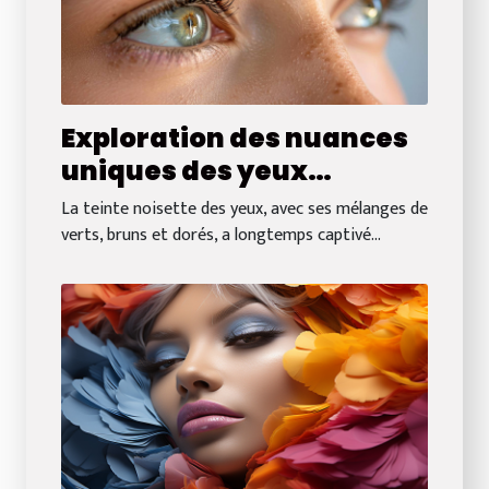
Exploration des nuances
uniques des yeux
noisette à travers les
La teinte noisette des yeux, avec ses mélanges de
âges
verts, bruns et dorés, a longtemps captivé...