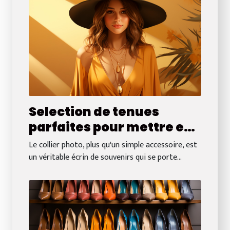
Selection de tenues
parfaites pour mettre en
valeur votre collier photo
Le collier photo, plus qu'un simple accessoire, est
un véritable écrin de souvenirs qui se porte...