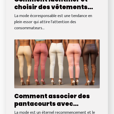
choisir des vêtements
écoresponsables pour un
La mode écoresponsable est une tendance en
style durable
plein essor qui attire l'attention des
consommateurs...
Comment associer des
pantacourts avec
différents types de
La mode est un éternel recommencement et le