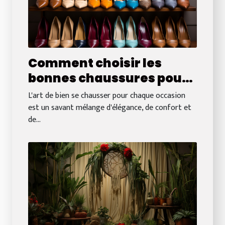
Comment choisir les
bonnes chaussures pour
chaque occasion sans se
L'art de bien se chausser pour chaque occasion
ruiner
est un savant mélange d'élégance, de confort et
de...