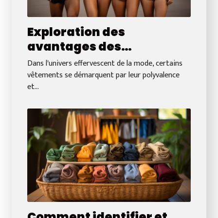
Exploration des
avantages des
combishorts pour
Dans l'univers effervescent de la mode, certains
hommes et femmes :
vêtements se démarquent par leur polyvalence
et...
Confort et style réunis
Comment identifier et