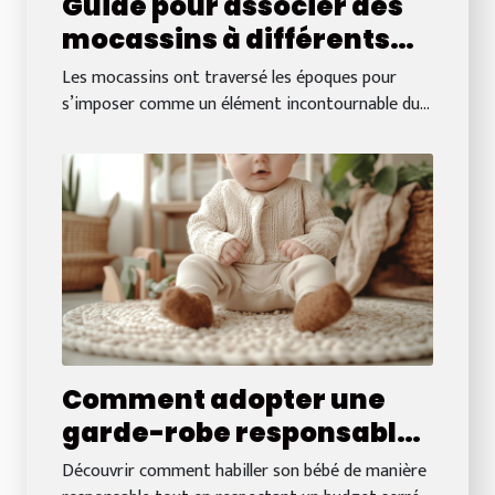
Guide pour associer des
mocassins à différents
styles vestimentaires
Les mocassins ont traversé les époques pour
s’imposer comme un élément incontournable du...
Comment adopter une
garde-robe responsable
pour bébé à budget réduit
Découvrir comment habiller son bébé de manière