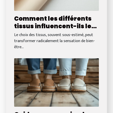
Comment les différents
tissus influencent-ils le
confort quotidien ?
Le choix des tissus, souvent sous-estimé, peut
transformer radicalement la sensation de bien-
être...