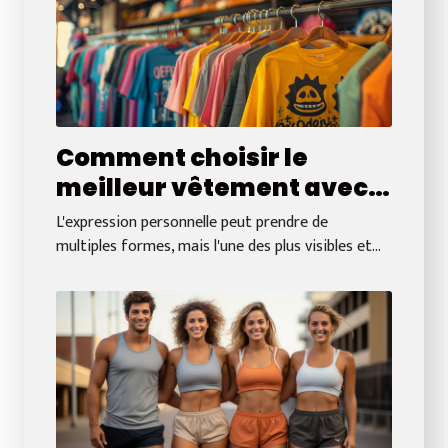
Comment choisir le
meilleur vêtement avec
slogan pour chaque
L'expression personnelle peut prendre de
occasion
multiples formes, mais l'une des plus visibles et...