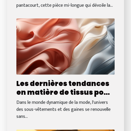
chaussures pour un look
pantacourt, cette pièce mi-longue qui dévoile la...
parfait
Les dernières tendances
en matière de tissus pour
bodies sculptants
Dans le monde dynamique de la mode, l'univers
des sous-vêtements et des gaines se renouvelle
sans...