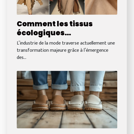
Comment les tissus
écologiques
révolutionnent-ils la
L’industrie de la mode traverse actuellement une
mode actuelle ?
transformation majeure grâce à l’émergence
des...