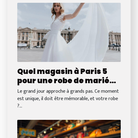
Quel magasin à Paris 5
pour une robe de mariée
chic et moderne ?
Le grand jour approche à grands pas. Ce moment
est unique, il doit être mémorable, et votre robe
?...