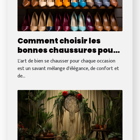
Comment choisir les
bonnes chaussures pour
chaque occasion sans se
L'art de bien se chausser pour chaque occasion
ruiner
est un savant mélange d'élégance, de confort et
de...