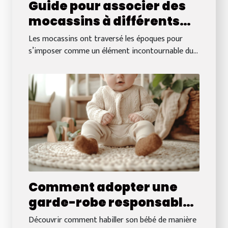
Guide pour associer des
mocassins à différents
styles vestimentaires
Les mocassins ont traversé les époques pour
s’imposer comme un élément incontournable du...
Comment adopter une
garde-robe responsable
pour bébé à budget réduit
Découvrir comment habiller son bébé de manière