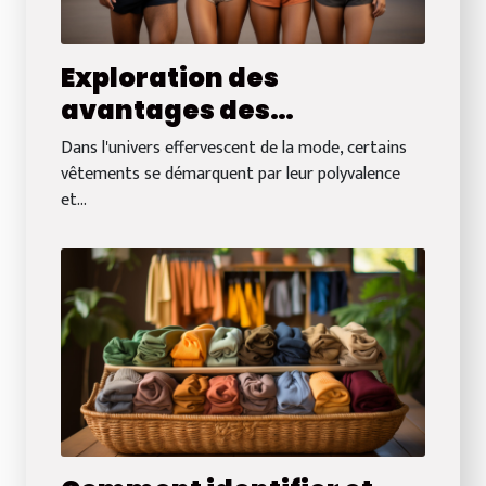
Exploration des
avantages des
combishorts pour
Dans l'univers effervescent de la mode, certains
hommes et femmes :
vêtements se démarquent par leur polyvalence
et...
Confort et style réunis