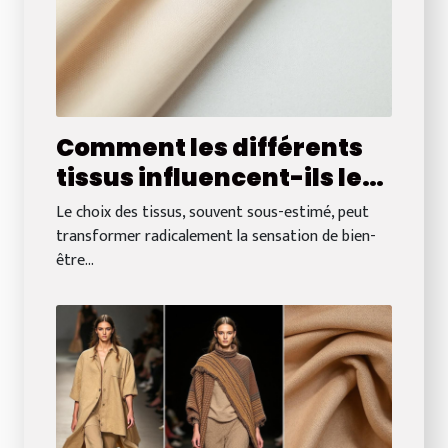
Comment les différents
tissus influencent-ils le
confort quotidien ?
Le choix des tissus, souvent sous-estimé, peut
transformer radicalement la sensation de bien-
être...