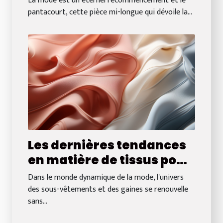
La mode est un éternel recommencement et le
chaussures pour un look
pantacourt, cette pièce mi-longue qui dévoile la...
parfait
Les dernières tendances
en matière de tissus pour
bodies sculptants
Dans le monde dynamique de la mode, l'univers
des sous-vêtements et des gaines se renouvelle
sans...