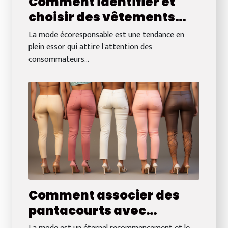
Comment identifier et
choisir des vêtements
écoresponsables pour un
La mode écoresponsable est une tendance en
style durable
plein essor qui attire l'attention des
consommateurs...
Comment associer des
pantacourts avec
différents types de