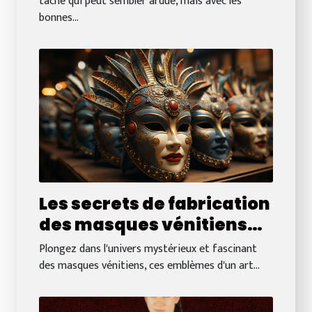
tâche qui peut sembler ardue, mais avec les
bonnes...
Les secrets de fabrication
des masques vénitiens
traditionnels
Plongez dans l'univers mystérieux et fascinant
des masques vénitiens, ces emblèmes d'un art...