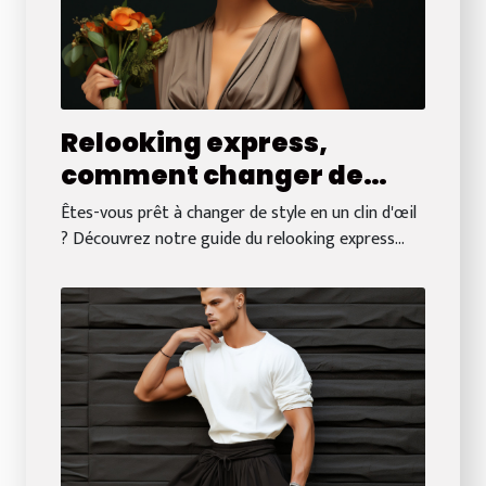
Relooking express,
comment changer de
style en un clin d'œil
Êtes-vous prêt à changer de style en un clin d'œil
? Découvrez notre guide du relooking express...