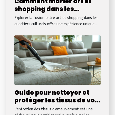
Comment marier art et
shopping dans les
quartiers culturels ?
Explorer la fusion entre art et shopping dans les
quartiers culturels offre une expérience unique...
Guide pour nettoyer et
protéger les tissus de vos
assises
L'entretien des tissus d'ameublement est une