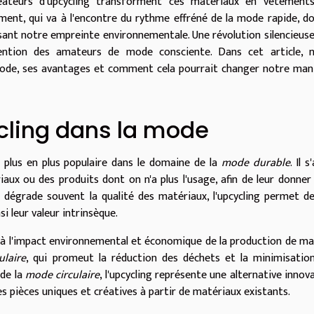
réateurs d'upcycling transforment ces matériaux en vêtement
ment, qui va à l'encontre du rythme effréné de la mode rapide, d
ant notre empreinte environnementale. Une révolution silencieuse
tention des amateurs de mode consciente. Dans cet article, 
 mode, ses avantages et comment cela pourrait changer notre man
cling dans la mode
e plus en plus populaire dans le domaine de la
mode durable
. Il s
iaux ou des produits dont on n'a plus l'usage, afin de leur donner
i dégrade souvent la qualité des matériaux, l'upcycling permet de
si leur valeur intrinsèque.
 à l'impact environnemental et économique de la production de ma
ulaire
, qui promeut la réduction des déchets et la minimisatio
 de la
mode circulaire
, l'upcycling représente une alternative innov
es pièces uniques et créatives à partir de matériaux existants.