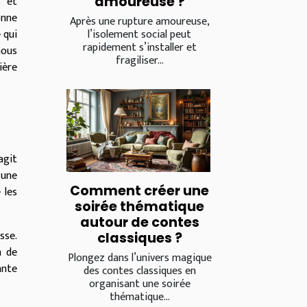
s et
amoureuse ?
onne
Après une rupture amoureuse,
 qui
l’isolement social peut
rapidement s’installer et
nous
fragiliser...
ière
'agit
 une
Comment créer une
 les
soirée thématique
autour de contes
sse.
classiques ?
n de
Plongez dans l’univers magique
ante
des contes classiques en
organisant une soirée
thématique...