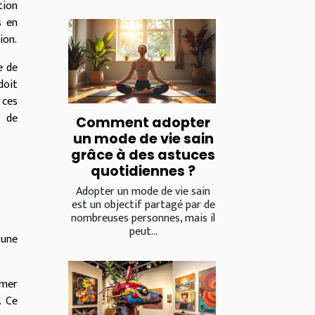
tion
s en
ion.
e de
doit
 ces
e de
Comment adopter
un mode de vie sain
grâce à des astuces
quotidiennes ?
Adopter un mode de vie sain
est un objectif partagé par de
nombreuses personnes, mais il
peut...
 une
rmer
. Ce