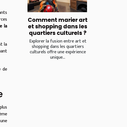
ants
rces
Comment marier art
e la
et shopping dans les
quartiers culturels ?
Explorer la fusion entre art et
t la
shopping dans les quartiers
uant
culturels offre une expérience
unique...
e de
e
plus
ième
 une