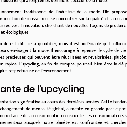
 industriel qui a longtemps dominé le secteur de la mode.
ionnement traditionnel de l'industrie de la mode. Elle propos
oduction de masse pour se concentrer sur la qualité et la durabil
ussée vers l'innovation, cherchant de nouvelles façons de produire
 et écologiques.
ode est difficile à quantifier, mais il est indéniable qu'il influenc
rs envisagent la mode. Il encourage à repenser le cycle de vie
 précieuses qui peuvent être réutilisées et revalorisées, plutôt
apide. L'upcycling, en fin de compte, pourrait bien être la clé 
 plus respectueuse de l'environnement.
sante de l'upcycling
entation significative au cours des dernières années. Cette tendan
 changement de mentalité global, alimenté en grande partie par
à l'importance de la consommation consciente. Les consommateurs 
ronnementaux auxquels notre planète est confrontée et cherche