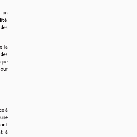
e un
ité.
 des
e la
 des
 que
pour
ce à
 une
sont
nt à