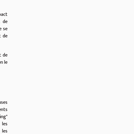
pact
t de
e se
t de
t de
n le
uses
ents
ing"
 les
 les