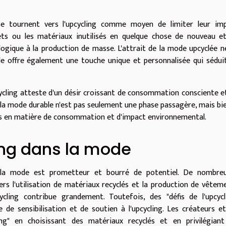
 tournent vers l'upcycling comme moyen de limiter leur im
ets ou les matériaux inutilisés en quelque chose de nouveau e
cologique à la production de masse. L'attrait de la mode upcyclée n
lle offre également une touche unique et personnalisée qui sédui
pcycling atteste d'un désir croissant de consommation consciente e
la mode durable n'est pas seulement une phase passagère, mais bie
tés en matière de consommation et d'impact environnemental.
ling dans la mode
e de la mode est prometteur et bourré de potentiel. De nombre
ers l'utilisation de matériaux recyclés et la production de vêtem
ycling contribue grandement. Toutefois, des "défis de l'upcycl
e de sensibilisation et de soutien à l'upcycling. Les créateurs et
ng" en choisissant des matériaux recyclés et en privilégiant