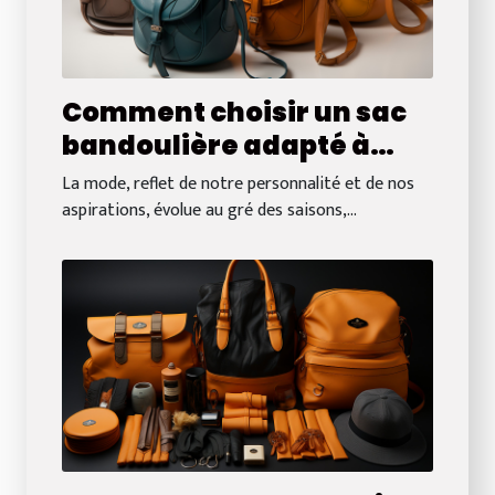
Comment choisir un sac
bandoulière adapté à
chaque saison :
La mode, reflet de notre personnalité et de nos
matériaux et couleurs
aspirations, évolue au gré des saisons,...
tendance