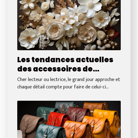
Les tendances actuelles
des accessoires de
mariée à Bordeaux : Quoi
Cher lecteur ou lectrice, le grand jour approche et
choisir pour compléter
chaque détail compte pour faire de celui-ci...
votre robe ?