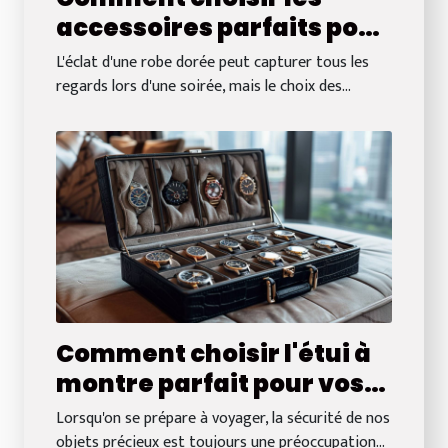
accessoires parfaits pour
votre robe dorée
L'éclat d'une robe dorée peut capturer tous les
regards lors d'une soirée, mais le choix des...
Comment choisir l'étui à
montre parfait pour vos
voyages
Lorsqu'on se prépare à voyager, la sécurité de nos
objets précieux est toujours une préoccupation...