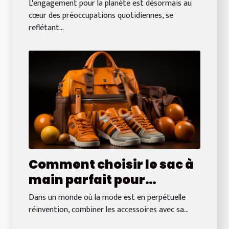
responsables en 2023
L'engagement pour la planète est désormais au
cœur des préoccupations quotidiennes, se
reflétant...
Comment choisir le sac à
main parfait pour
compléter votre
Dans un monde où la mode est en perpétuelle
collection de sneakers
réinvention, combiner les accessoires avec sa...