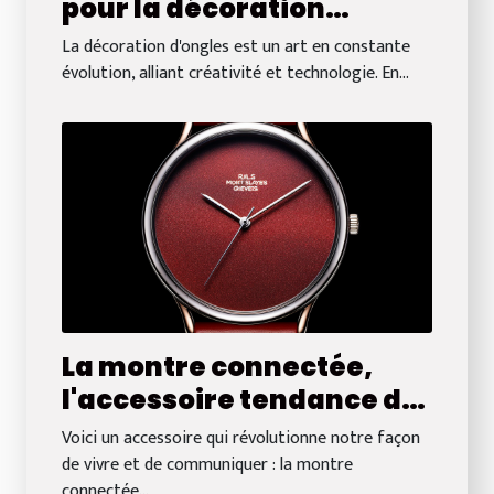
pour la décoration
d'ongles en 2024
La décoration d'ongles est un art en constante
évolution, alliant créativité et technologie. En...
La montre connectée,
l'accessoire tendance du
moment
Voici un accessoire qui révolutionne notre façon
de vivre et de communiquer : la montre
connectée...