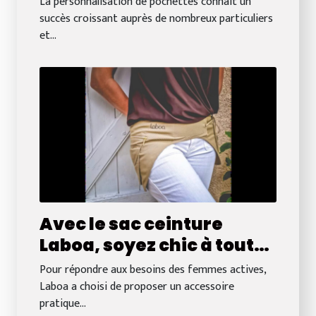
La personnalisation de pochettes connaît un
succès croissant auprès de nombreux particuliers
et...
Avec le sac ceinture
Laboa, soyez chic à tout
moment ! Les femmes
Pour répondre aux besoins des femmes actives,
l’adorent.
Laboa a choisi de proposer un accessoire
pratique...