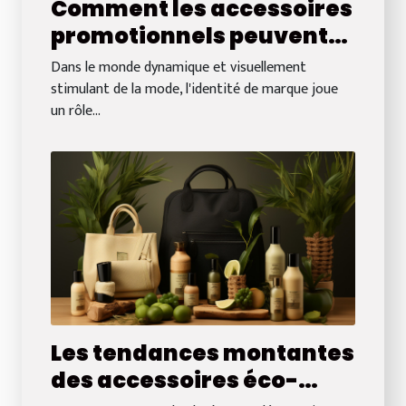
Comment les accessoires
promotionnels peuvent
renforcer l'identité de
Dans le monde dynamique et visuellement
marque dans le secteur
stimulant de la mode, l'identité de marque joue
un rôle...
de la mode
Les tendances montantes
des accessoires éco-