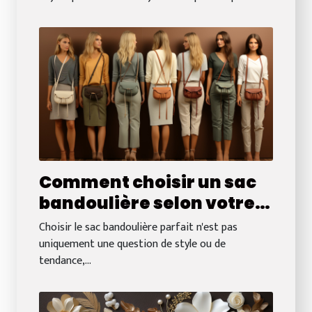
Comment choisir un sac
bandoulière selon votre
morphologie : conseils
Choisir le sac bandoulière parfait n'est pas
pratiques et astuces
uniquement une question de style ou de
tendance,...