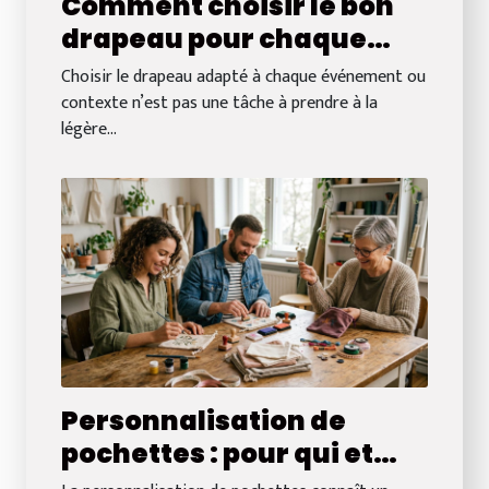
Comment choisir le bon
drapeau pour chaque
occasion ?
Choisir le drapeau adapté à chaque événement ou
contexte n’est pas une tâche à prendre à la
légère...
Personnalisation de
pochettes : pour qui et
pour quelle occasion ?