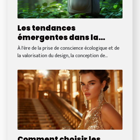
Les tendances
émergentes dans la
conception de sacs à dos
À l'ère de la prise de conscience écologique et de
durables et esthétiques
la valorisation du design, la conception de...
Comment choisir les