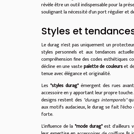
révèle être un outil indispensable pour la pré
soulignant la nécessité d'un port régulier et 
Styles et tendance
Le durag n'est pas uniquement un protecteur
styles personnels et aux tendances actuell
compréhension fine des codes esthétiques c
décline en une vaste
palette de couleurs
et de
tenue avec élégance et originalité.
Les
"styles durag"
émergent des rues avant d
accessoire en y apportant leur propre touche
designs restent des
"durags intemporels"
qui
aux motifs audacieux, le durag se fait l'écho d
forte.
L'influence de la
"mode durag"
est d'ailleurs 
leur expertise en
accessoires de coiffure
. Il