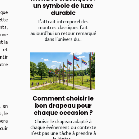
un symbole de luxe
ique
durable
ette
L’attrait intemporel des
nts,
montres classiques fait
aujourd’hui un retour remarqué
 une
dans l’univers du...
t la
e et
ntir
otre
Comment choisir le
bon drapeau pour
t en
chaque occasion ?
, le
sera
Choisir le drapeau adapté à
chaque événement ou contexte
cuir
n’est pas une tâche à prendre à