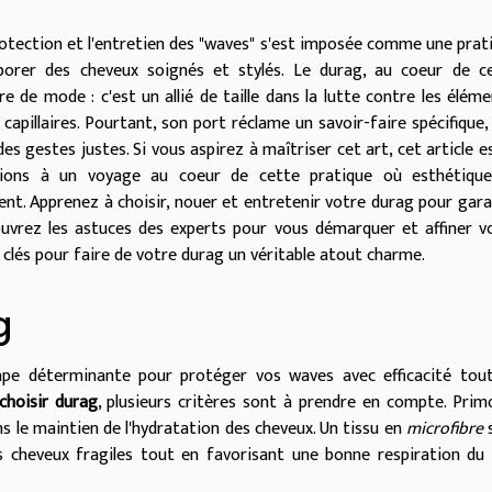
 protection et l'entretien des "waves" s'est imposée comme une prat
borer des cheveux soignés et stylés. Le durag, au coeur de c
e de mode : c'est un allié de taille dans la lutte contre les éléme
capillaires. Pourtant, son port réclame un savoir-faire spécifique,
 gestes justes. Si vous aspirez à maîtriser cet art, cet article es
nvions à un voyage au coeur de cette pratique où esthétiqu
t. Apprenez à choisir, nouer et entretenir votre durag pour gara
uvrez les astuces des experts pour vous démarquer et affiner v
s clés pour faire de votre durag un véritable atout charme.
g
tape déterminante pour protéger vos waves avec efficacité tou
choisir durag
, plusieurs critères sont à prendre en compte. Primo
s le maintien de l'hydratation des cheveux. Un tissu en
microfibre
s cheveux fragiles tout en favorisant une bonne respiration du 