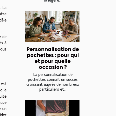
la légère...
. La
otre
dèle
e de
ts à
Personnalisation de
vous
pochettes : pour qui
et pour quelle
occasion ?
La personnalisation de
pochettes connaît un succès
 est
croissant auprès de nombreux
particuliers et...
c le
uite
tuce
r un
ider