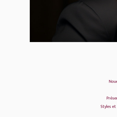
Noue
Prése
Styles et