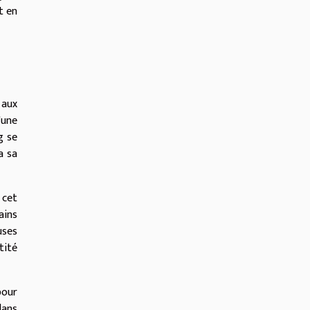
t en
 aux
'une
g se
a sa
 cet
ains
uses
tité
pour
dans