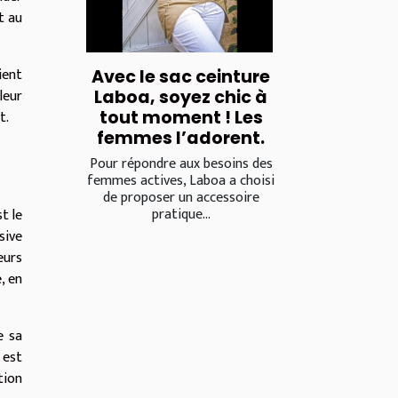
t au
ient
Avec le sac ceinture
leur
Laboa, soyez chic à
tout moment ! Les
t.
femmes l’adorent.
Pour répondre aux besoins des
femmes actives, Laboa a choisi
de proposer un accessoire
pratique...
t le
sive
eurs
, en
e sa
 est
tion