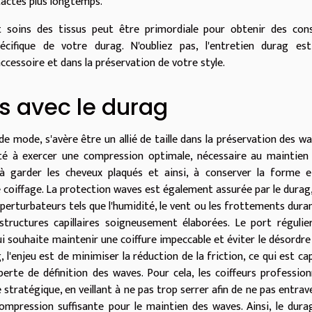
tactes plus longtemps.
et soins des tissus peut être primordiale pour obtenir des cons
cifique de votre durag. N'oubliez pas, l'entretien durag es
ccessoire et dans la préservation de votre style.
s avec le durag
de mode, s'avère être un allié de taille dans la préservation des wa
té à exercer une compression optimale, nécessaire au maintien
 à garder les cheveux plaqués et ainsi, à conserver la forme e
coiffage. La protection waves est également assurée par le durag,
erturbateurs tels que l'humidité, le vent ou les frottements duran
structures capillaires soigneusement élaborées. Le port régulie
i souhaite maintenir une coiffure impeccable et éviter le désordre
l'enjeu est de minimiser la réduction de la friction, ce qui est cap
erte de définition des waves. Pour cela, les coiffeurs profession
tratégique, en veillant à ne pas trop serrer afin de ne pas entrave
ompression suffisante pour le maintien des waves. Ainsi, le dura