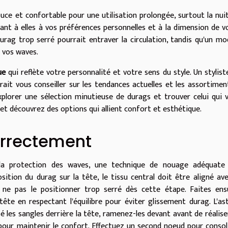
douce et confortable pour une utilisation prolongée, surtout la nuit
nt à elles à vos préférences personnelles et à la dimension de v
urag trop serré pourrait entraver la circulation, tandis qu'un mo
 vos waves.
ue
qui reflète votre personnalité et votre sens du style. Un stylist
rait vous conseiller sur les tendances actuelles et les assortimen
explorer une sélection minutieuse de durags et trouver celui qui 
et découvrez des options qui allient confort et esthétique.
orrectement
s la protection des waves, une technique de nouage adéquate
ition du durag sur la tête, le tissu central doit être aligné ave
à ne pas le positionner trop serré dès cette étape. Faites ens
ête en respectant l'équilibre pour éviter glissement durag. L'as
sé les sangles derrière la tête, ramenez-les devant avant de réalise
pour maintenir le confort. Effectuez un second noeud pour consol