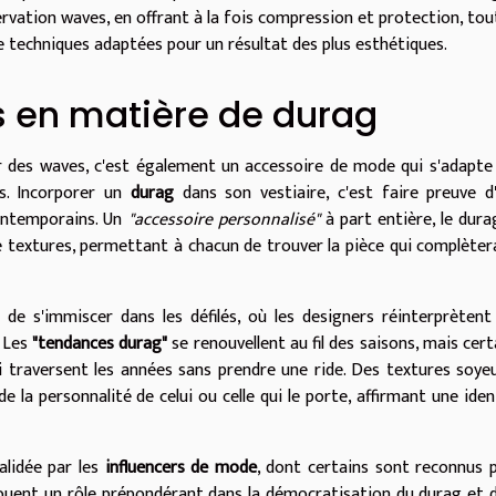
servation waves, en offrant à la fois compression et protection, tou
de techniques adaptées pour un résultat des plus esthétiques.
s en matière de durag
 des waves, c'est également un accessoire de mode qui s'adapte
es. Incorporer un
durag
dans son vestiaire, c'est faire preuve d
ontemporains. Un
"accessoire personnalisé"
à part entière, le dura
 textures, permettant à chacun de trouver la pièce qui complèter
e s'immiscer dans les défilés, où les designers réinterprètent
. Les
"tendances durag"
se renouvellent au fil des saisons, mais cert
 traversent les années sans prendre une ride. Des textures soye
e la personnalité de celui ou celle qui le porte, affirmant une iden
validée par les
influencers de mode
, dont certains sont reconnus 
s jouent un rôle prépondérant dans la démocratisation du durag et 