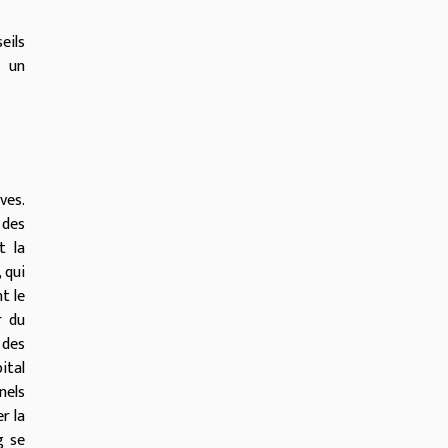
eils
t un
ves.
 des
t la
 qui
t le
r du
 des
ital
nels
r la
g se