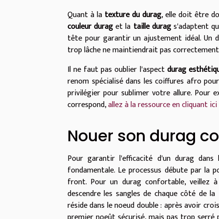
Quant à la
texture du durag
, elle doit être 
couleur durag
et la
taille durag
s'adaptent qua
tête pour garantir un ajustement idéal. Un d
trop lâche ne maintiendrait pas correctement
Il ne faut pas oublier l'aspect
durag esthétiq
renom spécialisé dans les coiffures afro pour
privilégier pour sublimer votre allure. Pour 
correspond,
allez à la ressource en cliquant ici
Nouer son durag c
Pour garantir l'efficacité d'un durag dan
fondamentale. Le processus débute par la pos
front. Pour un durag confortable, veillez 
descendre les sangles de chaque côté de la t
réside dans le noeud double : après avoir croi
premier noeût sécurisé, mais pas trop serré 