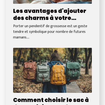
Les avantages d'ajouter
des charms à votre
pendentif de grossesse
Porter un pendentif de grossesse est un geste
tendre et symbolique pour nombre de futures
mamans....
Comment choisir le sac à