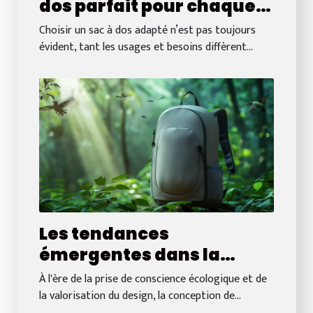
dos parfait pour chaque
occasion
Choisir un sac à dos adapté n’est pas toujours
évident, tant les usages et besoins diffèrent...
Les tendances
émergentes dans la
conception de sacs à dos
À l'ère de la prise de conscience écologique et de
durables et esthétiques
la valorisation du design, la conception de...