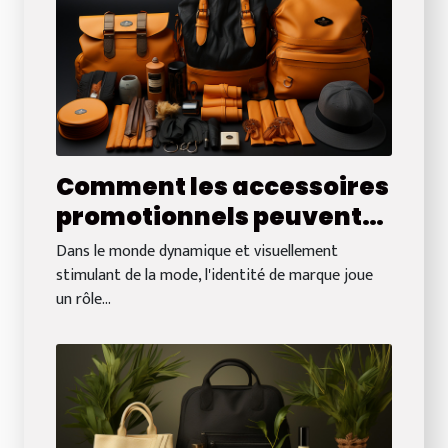
Comment les accessoires
promotionnels peuvent
renforcer l'identité de
Dans le monde dynamique et visuellement
marque dans le secteur
stimulant de la mode, l'identité de marque joue
un rôle...
de la mode