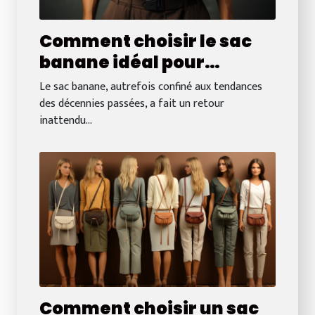
Comment choisir le sac
banane idéal pour
chaque occasion : du
Le sac banane, autrefois confiné aux tendances
travail aux voyages
des décennies passées, a fait un retour
inattendu...
Comment choisir un sac