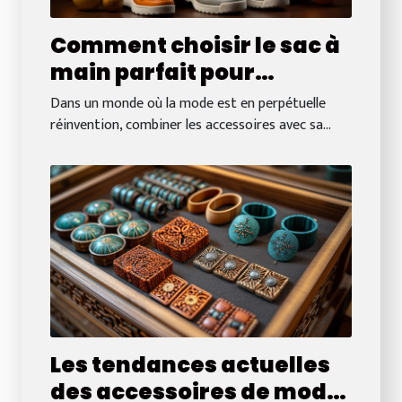
Comment choisir le sac à
main parfait pour
compléter votre
Dans un monde où la mode est en perpétuelle
collection de sneakers
réinvention, combiner les accessoires avec sa...
Les tendances actuelles
des accessoires de mode