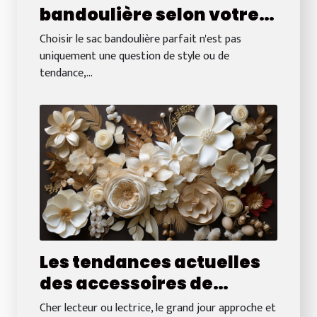
bandoulière selon votre
morphologie : conseils
Choisir le sac bandoulière parfait n'est pas
pratiques et astuces
uniquement une question de style ou de
tendance,...
Les tendances actuelles
des accessoires de
mariée à Bordeaux : Quoi
Cher lecteur ou lectrice, le grand jour approche et