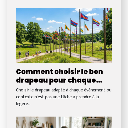
Comment choisir le bon
drapeau pour chaque
occasion ?
Choisir le drapeau adapté à chaque événement ou
contexte n’est pas une tâche à prendre à la
légère...