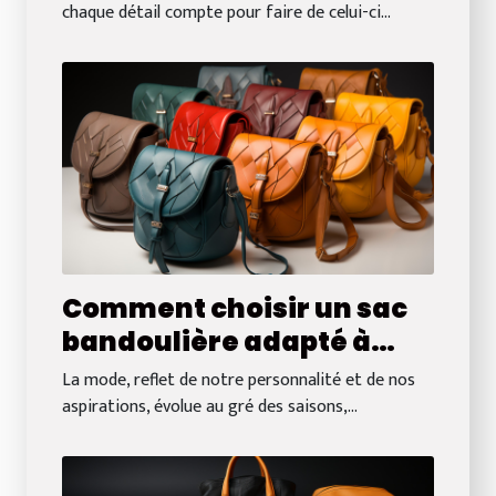
choisir pour compléter
chaque détail compte pour faire de celui-ci...
votre robe ?
Comment choisir un sac
bandoulière adapté à
chaque saison :
La mode, reflet de notre personnalité et de nos
matériaux et couleurs
aspirations, évolue au gré des saisons,...
tendance