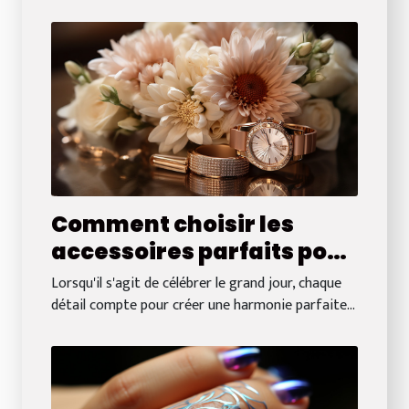
Comment choisir les
accessoires parfaits pour
compléter votre tenue de
Lorsqu'il s'agit de célébrer le grand jour, chaque
mariage
détail compte pour créer une harmonie parfaite...