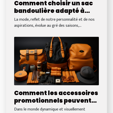
Comment choisir un sac
bandoulière adapté à
chaque saison :
La mode, reflet de notre personnalité et de nos
matériaux et couleurs
aspirations, évolue au gré des saisons,...
tendance
Comment les accessoires
promotionnels peuvent
renforcer l'identité de
Dans le monde dynamique et visuellement