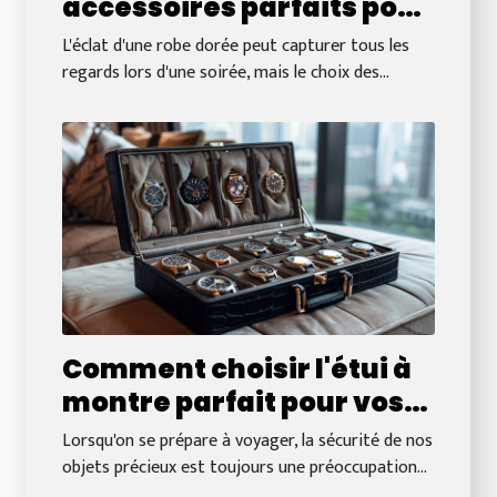
accessoires parfaits pour
votre robe dorée
L'éclat d'une robe dorée peut capturer tous les
regards lors d'une soirée, mais le choix des...
Comment choisir l'étui à
montre parfait pour vos
voyages
Lorsqu'on se prépare à voyager, la sécurité de nos
objets précieux est toujours une préoccupation...