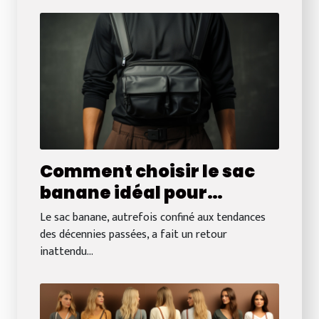
Comment choisir le sac
banane idéal pour
chaque occasion : du
Le sac banane, autrefois confiné aux tendances
travail aux voyages
des décennies passées, a fait un retour
inattendu...