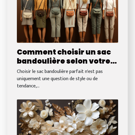
Comment choisir un sac
bandoulière selon votre
morphologie : conseils
Choisir le sac bandoulière parfait n'est pas
pratiques et astuces
uniquement une question de style ou de
tendance,...