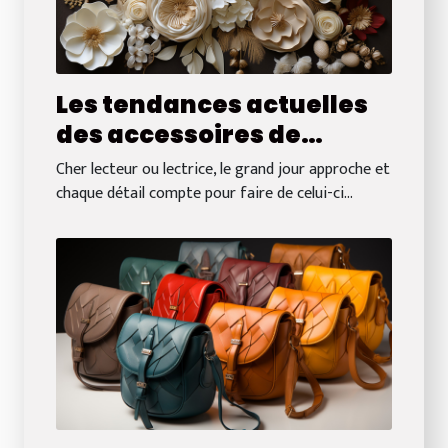
Les tendances actuelles
des accessoires de
mariée à Bordeaux : Quoi
Cher lecteur ou lectrice, le grand jour approche et
choisir pour compléter
chaque détail compte pour faire de celui-ci...
votre robe ?