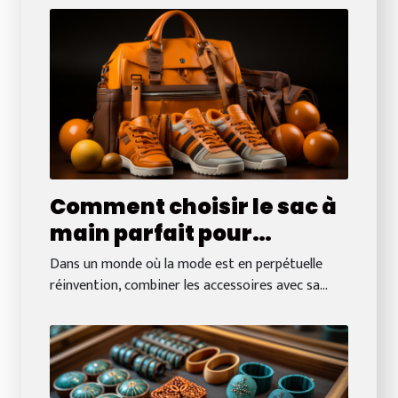
Comment choisir le sac à
main parfait pour
compléter votre
Dans un monde où la mode est en perpétuelle
collection de sneakers
réinvention, combiner les accessoires avec sa...