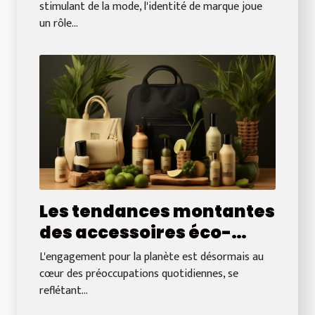
marque dans le secteur
stimulant de la mode, l'identité de marque joue
un rôle...
de la mode
Les tendances montantes
des accessoires éco-
responsables en 2023
L'engagement pour la planète est désormais au
cœur des préoccupations quotidiennes, se
reflétant...