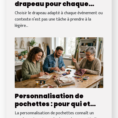
drapeau pour chaque
occasion ?
Choisir le drapeau adapté à chaque événement ou
contexte n’est pas une tâche à prendre à la
légère...
Personnalisation de
pochettes : pour qui et
pour quelle occasion ?
La personnalisation de pochettes connaît un