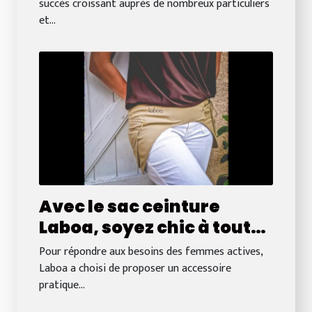
succès croissant auprès de nombreux particuliers
et...
Avec le sac ceinture
Laboa, soyez chic à tout
moment ! Les femmes
Pour répondre aux besoins des femmes actives,
l’adorent.
Laboa a choisi de proposer un accessoire
pratique...