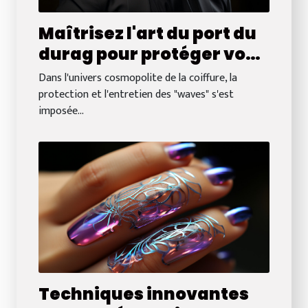
Maîtrisez l'art du port du
durag pour protéger vos
waves
Dans l'univers cosmopolite de la coiffure, la
protection et l'entretien des "waves" s'est
imposée...
Techniques innovantes