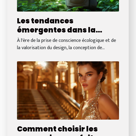
Les tendances
émergentes dans la
conception de sacs à dos
À l'ère de la prise de conscience écologique et de
durables et esthétiques
la valorisation du design, la conception de...
Comment choisir les